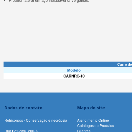
Protetor lateral em aço inoxidável c/ vergalhão.
Carro de
Modelo
CARNRC-10
Dados de contato
Mapa do site
Refricorpos - Conservação e necrópsia
Atendimento Online
Catálogos de Produtos
Rua Botucatu, 200-A
Clientes