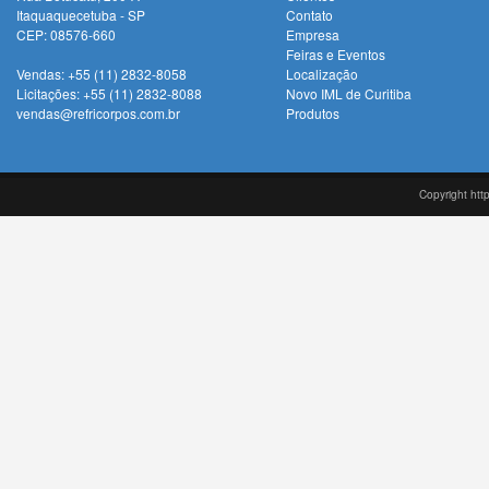
Itaquaquecetuba - SP
Contato
CEP: 08576-660
Empresa
Feiras e Eventos
Vendas: +55 (11) 2832-8058
Localização
Licitações: +55 (11) 2832-8088
Novo IML de Curitiba
vendas@refricorpos.com.br
Produtos
Copyright htt