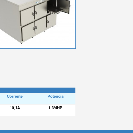
Corrente
Potência
10,1A
1 3/4HP