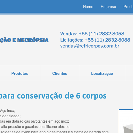
Home
Empresa
Prod
Produtos
Clientes
Localização
ara conservação de 6 corpos
Aço Inox;
ta densidade;
das em dobradiças pivotantes em aço inox;
 alta pressão e gaxetas em silicone atóxico;
bre roldanas de nylon para apoio das macas e sistema de parada com