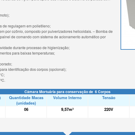
moto);
s de regulagem em polietileno;
em por ozônio, composto por pulverizadores helicoidais. – Bomba de
o painel de comando com sistema de acionamento automático por
vidade durante processo de higienização;
mentos para baixas temperaturas;
porado;
para identificação dos corpos (opcional);
°C;
0ºC.
Câmara Mortuária para conservação de 6 Corpos
)
Quantidade Macas
Volume Interno
Tensão
(unidades)
06
9,57m³
220V