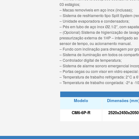
03 estágios;
– Macas removíveis em aço inox (inclusas);
– Sistema de resfriamento tipo Split System (re
– Unidade evaporadora e condensadora;
– Pés em tubo de aço inox Ø2.1/2”, com sapata
– (Opcional) Sistema de higienização de lavag
pressurização externa de 1HP – interligado a
sensor de tempo, ou acionamento manual.
– Fundo com inclinação para drenagem por gra
– Sistema de iluminação em todos os comparti
– Controlador digital de temperatura;
– Sistema de alarme sonoro emergencial incor
– Portas cegas ou com visor em vidro especial 
– Temperatura de trabalho refrigerada: 2°C a 6
– Temperatura de trabalho congelada: -2º a -1
Modelo
Dimensões (mm
CM6-6P-R
2520x2450x2050