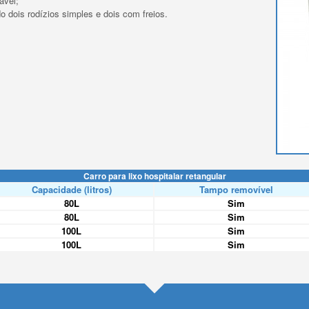
ável;
do dois rodízios simples e dois com freios.
Carro para lixo hospitalar retangular
Capacidade (litros)
Tampo removível
80L
Sim
80L
Sim
100L
Sim
100L
Sim