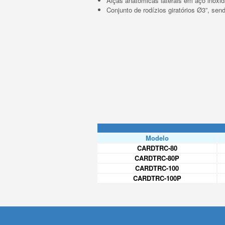
Alças anatômicas laterais em aço inoxid
Conjunto de rodízios giratórios Ø3”, sen
Modelo
CARDTRC-80
CARDTRC-80P
CARDTRC-100
CARDTRC-100P