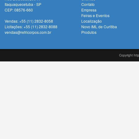
Itaquaquecetuba - SP
Contato
CEP: 08576-660
Empresa
Feiras e Eventos
Vendas: +55 (11) 2832-8058
Localização
Licitações: +55 (11) 2832-8088
Novo IML de Curitiba
vendas@refricorpos.com.br
Produtos
Copyright htt