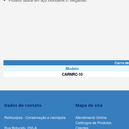
Protetor lateral em aço inoxidável c/ vergalhão.
Carro de
Modelo
CARNRC-10
Dados de contato
Mapa do site
Refricorpos - Conservação e necrópsia
Atendimento Online
Catálogos de Produtos
Rua Botucatu, 200-A
Clientes